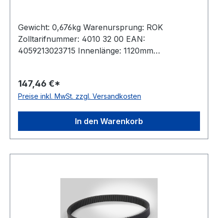
Gewicht: 0,676kg Warenursprung: ROK
Zolltarifnummer: 4010 32 00 EAN:
4059213023715 Innenlänge: 1120mm
Außenlänge: 1183mm Hersteller: ConCar
Ausführung: flankenoffen, formgezahnt
147,46 €*
antistatisch: ja Norm: DIN 7719 / ISO 1604 Breite:
Preise inkl. MwSt. zzgl. Versandkosten
47mm Höhe: 10mm Winkel: 28° Material:
Neoprene Zugstrang: Polyester
In den Warenkorb