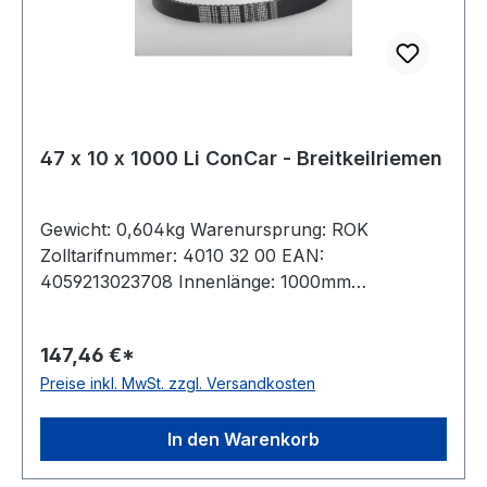
47 x 10 x 1000 Li ConCar - Breitkeilriemen
Gewicht: 0,604kg Warenursprung: ROK
Zolltarifnummer: 4010 32 00 EAN:
4059213023708 Innenlänge: 1000mm
Außenlänge: 1063mm Hersteller: ConCar
Ausführung: flankenoffen, formgezahnt
147,46 €*
antistatisch: ja Norm: DIN 7719 / ISO 1604 Breite:
Preise inkl. MwSt. zzgl. Versandkosten
47mm Höhe: 10mm Winkel: 28° Material:
Neoprene Zugstrang: Polyester
In den Warenkorb