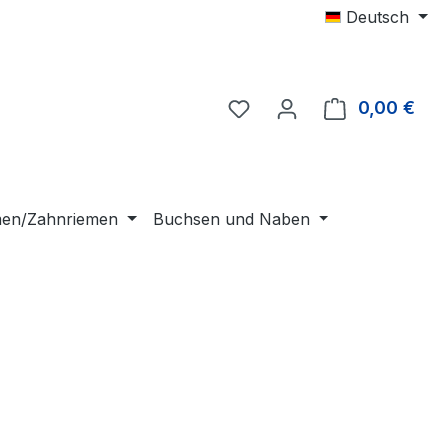
Deutsch
0,00 €
Ware
emen/Zahnriemen
Buchsen und Naben