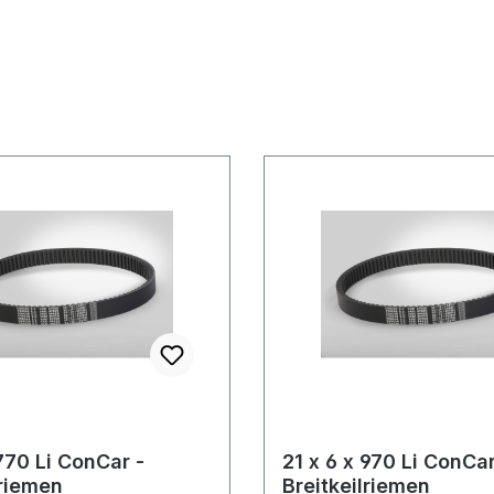
 770 Li ConCar -
21 x 6 x 970 Li ConCar
lriemen
Breitkeilriemen