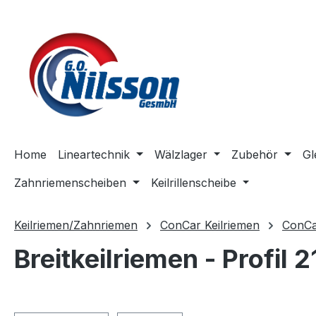
m Hauptinhalt springen
Zur Suche springen
Zur Hauptnavigation springen
Home
Lineartechnik
Wälzlager
Zubehör
Gl
Zahnriemenscheiben
Keilrillenscheibe
Keilriemen/Zahnriemen
ConCar Keilriemen
ConCar
Breitkeilriemen - Profil 2