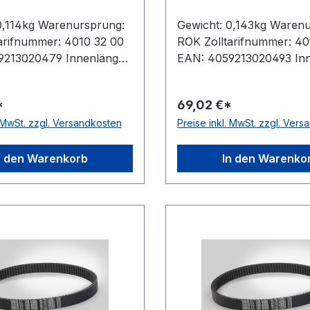
0,114kg Warenursprung:
Gewicht: 0,143kg Waren
arifnummer: 4010 32 00
ROK Zolltarifnummer: 40
9213020479 Innenlänge:
EAN: 4059213020493 Inn
rklänge: 800mm
970mm Wirklänge: 100
e: 808mm Hersteller:
Außenlänge: 1008mm Hers
*
69,02 €*
sführung: flankenoffen,
ConCar Ausführung: flan
. MwSt. zzgl. Versandkosten
Preise inkl. MwSt. zzgl. Ver
t antistatisch: ja Norm:
formgezahnt antistatisch:
/ ISO 1604 Breite: 21mm
DIN 7719 / ISO 1604 Bre
 Winkel: 27° Material:
Höhe: 6mm Winkel: 27° M
n den Warenkorb
In den Warenko
Zugstrang: Polyester
Neoprene Zugstrang: Pol