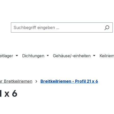
eitlager
Dichtungen
Gehäuse/-einheiten
Keilri
 Breitkeilriemen
Breitkeilriemen - Profil 21 x 6
1 x 6