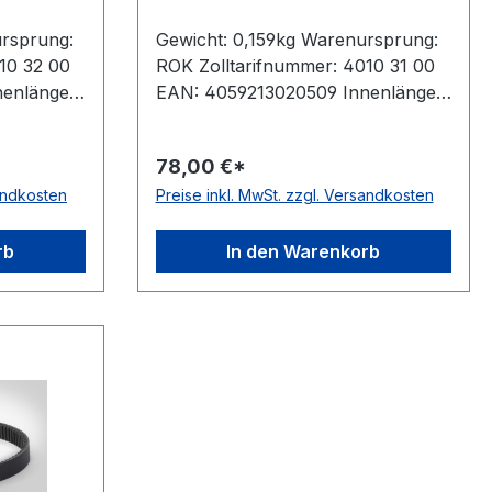
ursprung:
Gewicht: 0,159kg Warenursprung:
10 32 00
ROK Zolltarifnummer: 4010 31 00
enlänge:
EAN: 4059213020509 Innenlänge:
0mm
1090mm Wirklänge: 1120mm
teller:
Außenlänge: 1128mm Hersteller:
78,00 €*
kenoffen,
ConCar Ausführung: flankenoffen,
sandkosten
Preise inkl. MwSt. zzgl. Versandkosten
 ja Norm:
formgezahnt antistatisch: ja Norm:
ite: 21mm
DIN 7719 / ISO 1604 Breite: 21mm
aterial:
Höhe: 6mm Winkel: 27° Material:
rb
In den Warenkorb
yester
Neoprene Zugstrang: Polyester