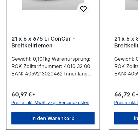
21 x 6 x 675 Li ConCar -
21 x 6 x
Breitkeilriemen
Breitkei
Gewicht: 0,101kg Warenursprung:
Gewicht: 
ROK Zolltarifnummer: 4010 32 00
ROK Zollt
EAN: 4059213020462 Innenlänge:
EAN: 405
675mm Wirklänge: 710mm
870mm Wi
Außenlänge: 713mm Hersteller:
Außenläng
60,97 €*
66,72 €
ConCar Ausführung: flankenoffen,
ConCar Au
Preise inkl. MwSt. zzgl. Versandkosten
Preise inkl
formgezahnt antistatisch: ja Norm:
formgezahn
DIN 7719 / ISO 1604 Breite: 21mm
DIN 7719 
Höhe: 6mm Winkel: 27° Material:
Höhe: 6mm
In den Warenkorb
I
Neoprene Zugstrang: Polyester
Neoprene 