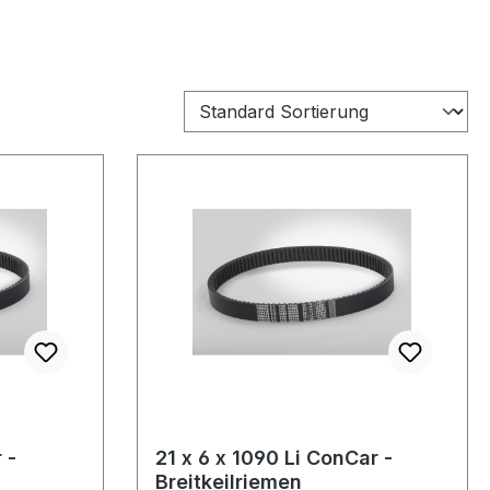
 -
21 x 6 x 1090 Li ConCar -
Breitkeilriemen