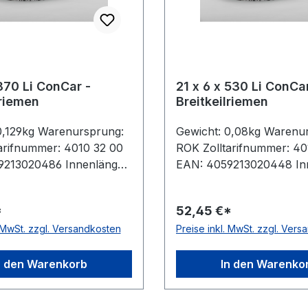
 870 Li ConCar -
21 x 6 x 530 Li ConCar
lriemen
Breitkeilriemen
0,129kg Warenursprung:
Gewicht: 0,08kg Warenu
arifnummer: 4010 32 00
ROK Zolltarifnummer: 40
9213020486 Innenlänge:
EAN: 4059213020448 In
rklänge: 900mm
530mm Wirklänge: 560
e: 908mm Hersteller:
Außenlänge: 568mm Herst
*
52,45 €*
sführung: flankenoffen,
ConCar Ausführung: flan
. MwSt. zzgl. Versandkosten
Preise inkl. MwSt. zzgl. Ver
t antistatisch: ja Norm:
formgezahnt antistatisch:
/ ISO 1604 Breite: 21mm
DIN 7719 / ISO 1604 Bre
 Winkel: 27° Material:
Höhe: 6mm Winkel: 27° M
n den Warenkorb
In den Warenko
Zugstrang: Polyester
Neoprene Zugstrang: Pol