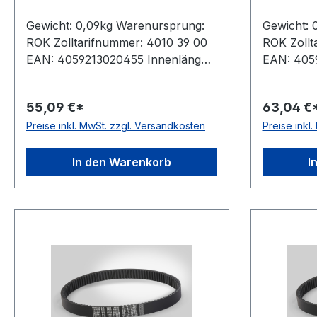
Gewicht: 0,09kg Warenursprung:
Gewicht: 
ROK Zolltarifnummer: 4010 39 00
ROK Zollt
EAN: 4059213020455 Innenlänge:
EAN: 405
600mm Wirklänge: 630mm
770mm Wi
Außenlänge: 638mm Hersteller:
Außenläng
55,09 €*
63,04 €
ConCar Ausführung: flankenoffen,
ConCar Au
Preise inkl. MwSt. zzgl. Versandkosten
Preise inkl
formgezahnt antistatisch: ja Norm:
formgezahn
DIN 7719 / ISO 1604 Breite: 21mm
DIN 7719 
Höhe: 6mm Winkel: 27° Material:
Höhe: 6mm
In den Warenkorb
I
Neoprene Zugstrang: Polyester
Neoprene 