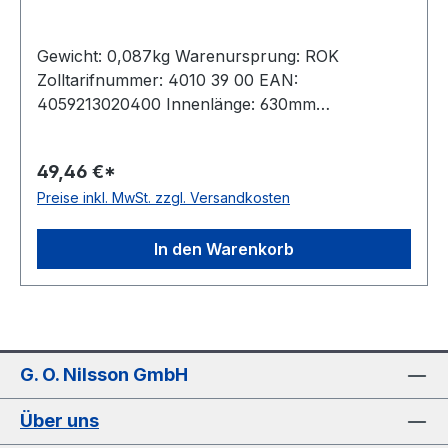
Gewicht: 0,087kg Warenursprung: ROK
Zolltarifnummer: 4010 39 00 EAN:
4059213020400 Innenlänge: 630mm
Außenlänge: 668mm Hersteller: ConCar
Ausführung: flankenoffen, formgezahnt
49,46 €*
antistatisch: ja Norm: DIN 7719 / ISO 1604 Breite:
Preise inkl. MwSt. zzgl. Versandkosten
17mm Höhe: 6mm Winkel: 28° Material:
Neoprene Zugstrang: Polyester
In den Warenkorb
G. O. Nilsson GmbH
Über uns