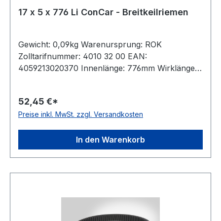
17 x 5 x 776 Li ConCar - Breitkeilriemen
Gewicht: 0,09kg Warenursprung: ROK
Zolltarifnummer: 4010 32 00 EAN:
4059213020370 Innenlänge: 776mm Wirklänge:
800mm Außenlänge: 808mm Hersteller: ConCar
Ausführung: flankenoffen, formgezahnt
52,45 €*
antistatisch: ja Norm: DIN 7719 / ISO 1604 Breite:
Preise inkl. MwSt. zzgl. Versandkosten
17mm Höhe: 5mm Winkel: 24° Material:
Neoprene Zugstrang: Polyester
In den Warenkorb