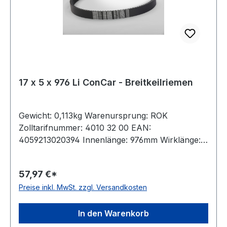
17 x 5 x 976 Li ConCar - Breitkeilriemen
Gewicht: 0,113kg Warenursprung: ROK
Zolltarifnummer: 4010 32 00 EAN:
4059213020394 Innenlänge: 976mm Wirklänge:
1000mm Außenlänge: 1008mm Hersteller:
ConCar Ausführung: flankenoffen, formgezahnt
57,97 €*
antistatisch: ja Norm: DIN 7719 / ISO 1604 Breite:
Preise inkl. MwSt. zzgl. Versandkosten
17mm Höhe: 5mm Winkel: 24° Material:
Neoprene Zugstrang: Polyester
In den Warenkorb