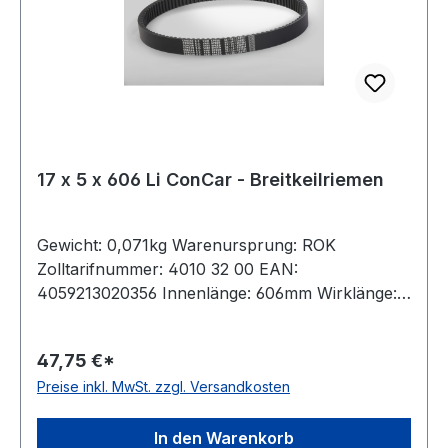
17 x 5 x 606 Li ConCar - Breitkeilriemen
Gewicht: 0,071kg Warenursprung: ROK
Zolltarifnummer: 4010 32 00 EAN:
4059213020356 Innenlänge: 606mm Wirklänge:
630mm Außenlänge: 638mm Hersteller: ConCar
Ausführung: flankenoffen, formgezahnt
47,75 €*
antistatisch: ja Norm: DIN 7719 / ISO 1604 Breite:
Preise inkl. MwSt. zzgl. Versandkosten
17mm Höhe: 5mm Winkel: 24° Material:
Neoprene Zugstrang: Polyester
In den Warenkorb