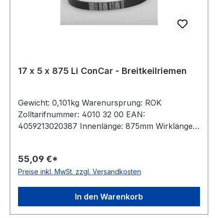
17 x 5 x 875 Li ConCar - Breitkeilriemen
Gewicht: 0,101kg Warenursprung: ROK
Zolltarifnummer: 4010 32 00 EAN:
4059213020387 Innenlänge: 875mm Wirklänge:
900mm Außenlänge: 907mm Hersteller: ConCar
Ausführung: flankenoffen, formgezahnt
55,09 €*
antistatisch: ja Norm: DIN 7719 / ISO 1604 Breite:
Preise inkl. MwSt. zzgl. Versandkosten
17mm Höhe: 5mm Winkel: 24° Material:
Neoprene Zugstrang: Polyester
In den Warenkorb