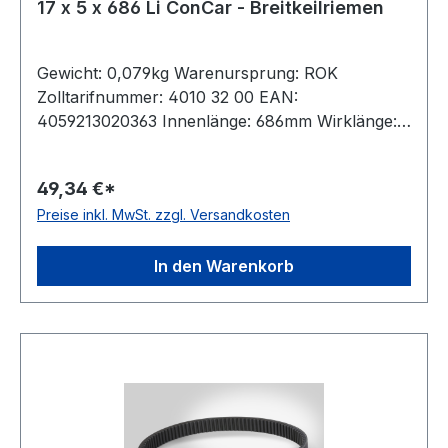
17 x 5 x 686 Li ConCar - Breitkeilriemen
Gewicht: 0,079kg Warenursprung: ROK
Zolltarifnummer: 4010 32 00 EAN:
4059213020363 Innenlänge: 686mm Wirklänge:
710mm Außenlänge: 718mm Hersteller: ConCar
Ausführung: flankenoffen, formgezahnt
49,34 €*
antistatisch: ja Norm: DIN 7719 / ISO 1604 Breite:
Preise inkl. MwSt. zzgl. Versandkosten
17mm Höhe: 5mm Winkel: 24° Material:
Neoprene Zugstrang: Polyester
In den Warenkorb