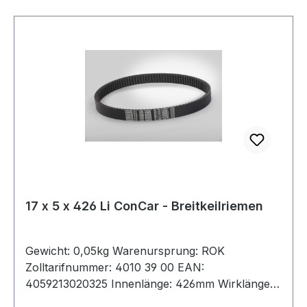
17 x 5 x 426 Li ConCar - Breitkeilriemen
Gewicht: 0,05kg Warenursprung: ROK
Zolltarifnummer: 4010 39 00 EAN:
4059213020325 Innenlänge: 426mm Wirklänge:
450mm Außenlänge: 458mm Hersteller: ConCar