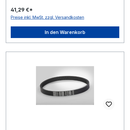
Ausführung: flankenoffen, formgezahnt
41,29 €*
antistatisch: ja Norm: DIN 7719 / ISO 1604 Breite:
Preise inkl. MwSt. zzgl. Versandkosten
17mm Höhe: 5mm Winkel: 24° Material:
Neoprene Zugstrang: Polyester
In den Warenkorb