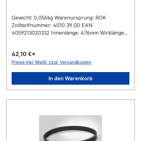
Gewicht: 0,056kg Warenursprung: ROK
Zolltarifnummer: 4010 39 00 EAN:
4059213020332 Innenlänge: 476mm Wirklänge:
500mm Außenlänge: 508mm Hersteller: ConCar
Ausführung: flankenoffen, formgezahnt
42,10 €*
antistatisch: ja Norm: DIN 7719 / ISO 1604 Breite:
Preise inkl. MwSt. zzgl. Versandkosten
17mm Höhe: 5mm Winkel: 24° Material:
Neoprene Zugstrang: Polyester
In den Warenkorb