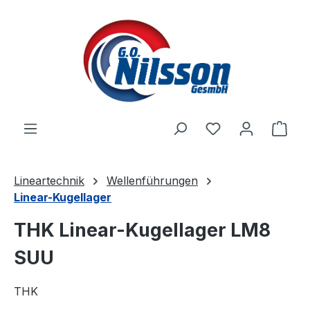
Zum Hauptinhalt springen
Ware
Lineartechnik
Wellenführungen
Linear-Kugellager
THK Linear-Kugellager LM8
SUU
THK