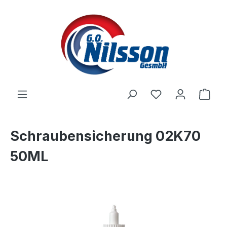
Zum Hauptinhalt springen
Ware
Schraubensicherung 02K70
50ML
Bildergalerie überspringen