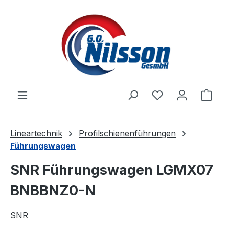
Zum Hauptinhalt springen
Ware
Lineartechnik
Profilschienenführungen
Führungswagen
SNR Führungswagen LGMX07
BNBBNZ0-N
SNR