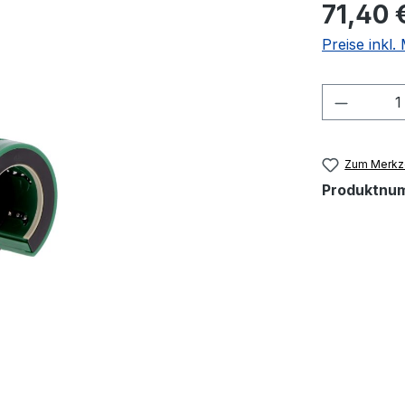
71,40 
Preise inkl
Produkt
Zum Merkze
Produktnu