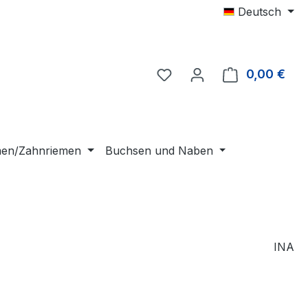
Deutsch
0,00 €
Ware
emen/Zahnriemen
Buchsen und Naben
INA