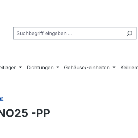
eitlager
Dichtungen
Gehäuse/-einheiten
Keilri
er
KNO25 -PP