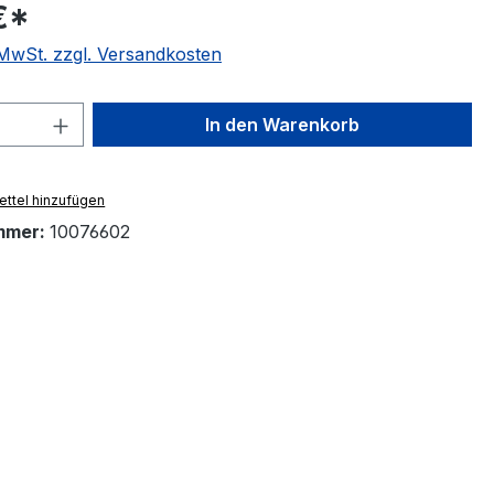
€*
. MwSt. zzgl. Versandkosten
 Anzahl: Gib den gewünschten Wert ein 
In den Warenkorb
ttel hinzufügen
mmer:
10076602