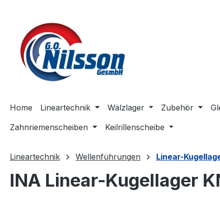
m Hauptinhalt springen
Zur Suche springen
Zur Hauptnavigation springen
Home
Lineartechnik
Wälzlager
Zubehör
Gl
Zahnriemenscheiben
Keilrillenscheibe
Lineartechnik
Wellenführungen
Linear-Kugellag
INA Linear-Kugellager 