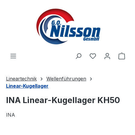
Zum Hauptinhalt springen
Ware
Lineartechnik
Wellenführungen
Linear-Kugellager
INA Linear-Kugellager KH50
INA
Bildergalerie überspringen