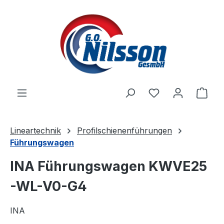
Zum Hauptinhalt springen
Ware
Lineartechnik
Profilschienenführungen
Führungswagen
INA Führungswagen KWVE25
-WL-V0-G4
INA