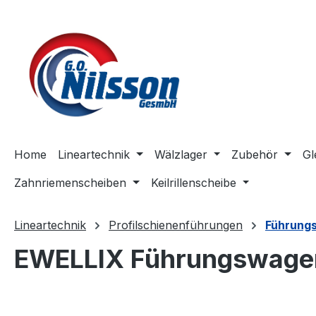
m Hauptinhalt springen
Zur Suche springen
Zur Hauptnavigation springen
Home
Lineartechnik
Wälzlager
Zubehör
Gl
Zahnriemenscheiben
Keilrillenscheibe
Lineartechnik
Profilschienenführungen
Führung
EWELLIX Führungswage