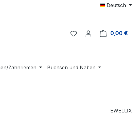
Deutsch
0,00 €
Ware
emen/Zahnriemen
Buchsen und Naben
EWELLIX