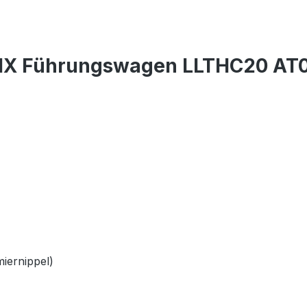
LIX Führungswagen LLTHC20 AT
iernippel)