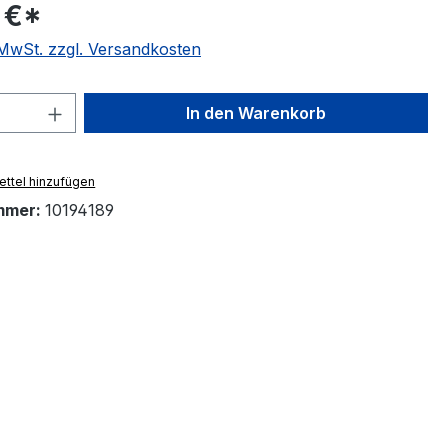
 €*
. MwSt. zzgl. Versandkosten
 Anzahl: Gib den gewünschten Wert ein 
In den Warenkorb
ttel hinzufügen
mmer:
10194189