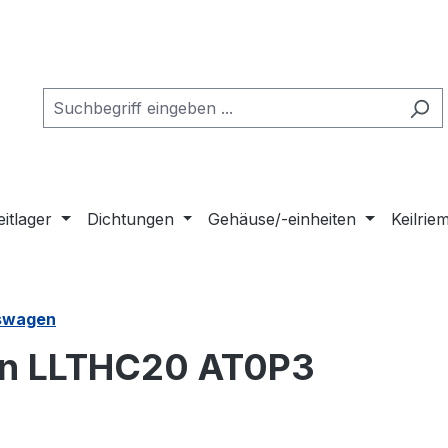
eitlager
Dichtungen
Gehäuse/-einheiten
Keilri
swagen
n LLTHC20 AT0P3