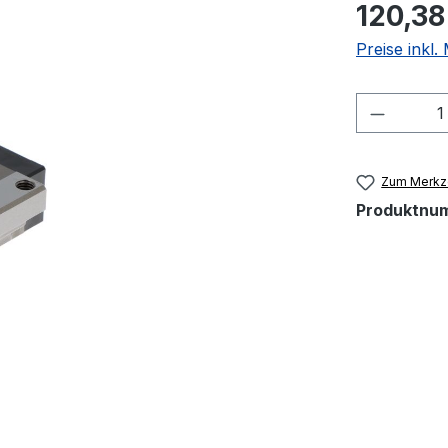
120,38
Preise inkl
Produkt
Zum Merkze
Produktnu