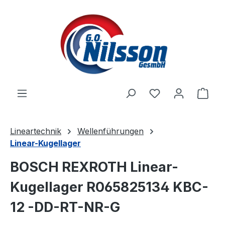
Zum Hauptinhalt springen
Ware
Lineartechnik
Wellenführungen
Linear-Kugellager
BOSCH REXROTH Linear-
Kugellager R065825134 KBC-
12 -DD-RT-NR-G