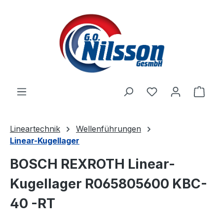
Zum Hauptinhalt springen
Ware
Lineartechnik
Wellenführungen
Linear-Kugellager
BOSCH REXROTH Linear-
Kugellager R065805600 KBC-
40 -RT