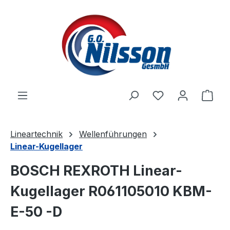
Zum Hauptinhalt springen
Ware
Lineartechnik
Wellenführungen
Linear-Kugellager
BOSCH REXROTH Linear-
Kugellager R061105010 KBM-
E-50 -D