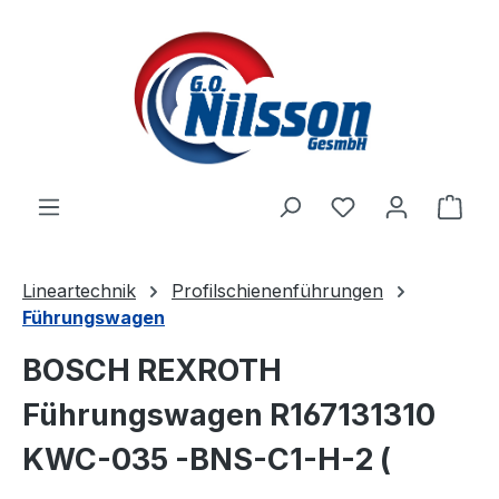
Zum Hauptinhalt springen
Ware
Lineartechnik
Profilschienenführungen
Führungswagen
BOSCH REXROTH
Führungswagen R167131310
KWC-035 -BNS-C1-H-2 (