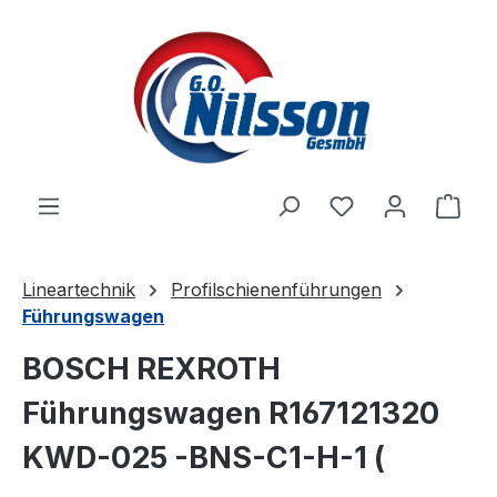
Zum Hauptinhalt springen
Ware
Lineartechnik
Profilschienenführungen
Führungswagen
BOSCH REXROTH
Führungswagen R167121320
KWD-025 -BNS-C1-H-1 (