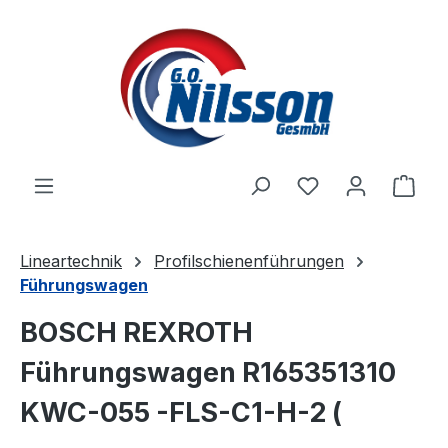
Zum Hauptinhalt springen
Ware
Lineartechnik
Profilschienenführungen
Führungswagen
BOSCH REXROTH
Führungswagen R165351310
KWC-055 -FLS-C1-H-2 (