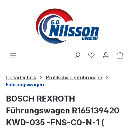
Zum Hauptinhalt springen
Ware
Lineartechnik
Profilschienenführungen
Führungswagen
BOSCH REXROTH
Führungswagen R165139420
KWD-035 -FNS-C0-N-1 (