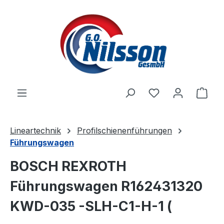
Zum Hauptinhalt springen
Ware
Lineartechnik
Profilschienenführungen
Führungswagen
BOSCH REXROTH
Führungswagen R162431320
KWD-035 -SLH-C1-H-1 (